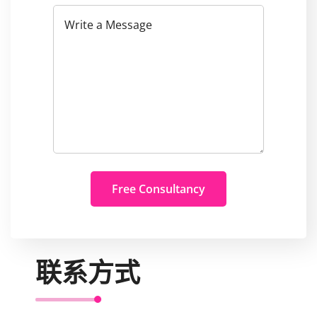
Free Consultancy
联系方式