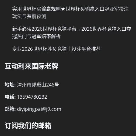
实用世界杯买输赢规则★世界杯买输赢入口冠亚军投注
玩法与赛前预测
新手必读2026世界杯竞猜平台→2026世界杯竞猜入口夺
冠热门与冠军赔率解析
专业2026世界杯胜负竞猜｜投注平台推荐
互动利来囯际老牌
地址:
漳州市郎斑山246号
电话:
13594780232
邮箱:
diyipingpai@j9.com
订阅我们的邮箱