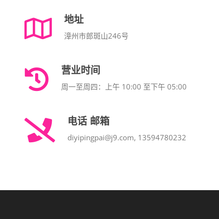
地址
漳州市郎斑山246号
营业时间
周一至周四：上午 10:00 至下午 05:00
电话 邮箱
diyipingpai@j9.com, 13594780232