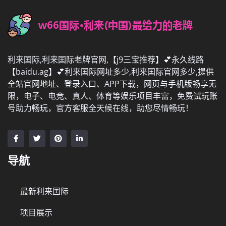
利来囯际,利来囯际老牌官网,【j9三宝推荐】💕永久线路
【baidu.ag】💕利来囯际网址多少,利来囯际官网多少,提供
全站官网地址、登录入口、APP下载，网页与手机版畅享无
限，电子、电竞、真人、体育等娱乐项目丰富，免费试玩账
号助力畅玩，官方客服全天候在线，助您尽情畅玩！
导航
最新利来囯际
项目展示